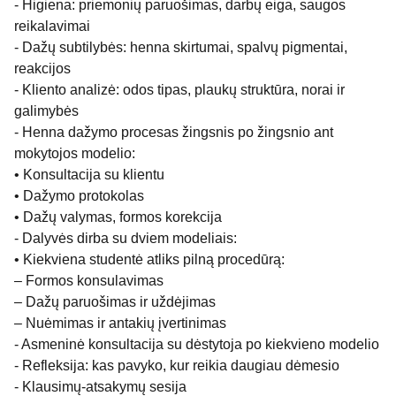
- Higiena: priemonių paruošimas, darbų eiga, saugos
reikalavimai
- Dažų subtilybės: henna skirtumai, spalvų pigmentai,
reakcijos
- Kliento analizė: odos tipas, plaukų struktūra, norai ir
galimybės
- Henna dažymo procesas žingsnis po žingsnio ant
mokytojos modelio:
• Konsultacija su klientu
• Dažymo protokolas
• Dažų valymas, formos korekcija
- Dalyvės dirba su dviem modeliais:
• Kiekviena studentė atliks pilną procedūrą:
– Formos konsulavimas
– Dažų paruošimas ir uždėjimas
– Nuėmimas ir antakių įvertinimas
- Asmeninė konsultacija su dėstytoja po kiekvieno modelio
- Refleksija: kas pavyko, kur reikia daugiau dėmesio
- Klausimų-atsakymų sesija