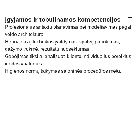
Įgyjamos ir tobulinamos kompetencijos
Profesionalus antakių planavimas bei modeliavimas pagal
veido architektūrą.
Henna dažų technikos įvaldymas: spalvų parinkimas,
dažymo trukmė, rezultatų nuoseklumas.
Gebėjimas tiksliai analizuoti kliento individualius poreikius
ir odos ypatumus.
Higienos normų taikymas saloninės procedūros metu.
Bendraukime socialiniuose tikluose