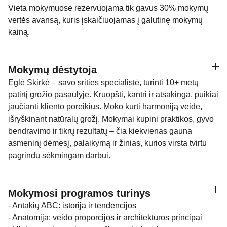
Vieta mokymuose rezervuojama tik gavus 30% mokymų
vertės avansą, kuris įskaičiuojamas į galutinę mokymų
kainą.
Mokymų dėstytoja
Eglė Skirkė
–
savo srities specialistė, turinti 10+ metų
patirtį grožio pasaulyje. Kruopšti, kantri ir atsakinga, puikiai
jaučianti kliento poreikius. Moko kurti harmoniją veide,
išryškinant natūralų grožį. Mokymai kupini praktikos, gyvo
bendravimo ir tikrų rezultatų – čia kiekvienas gauna
asmeninį dėmesį, palaikymą ir žinias, kurios virsta tvirtu
pagrindu sėkmingam darbui.
Mokymosi programos turinys
- Antakių ABC: istorija ir tendencijos
- Anatomija: veido proporcijos ir architektūros principai