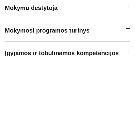
Mokymų dėstytoja
Mokymosi programos turinys
Įgyjamos ir tobulinamos kompetencijos
Bendraukime socialiniuose tikluose
Kontaktai
info@milijoniere.com