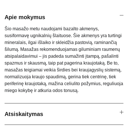
Apie mokymus
Šio masažo metu naudojami bazalto akmenys,
susiformavę ugnikalnių šlaituose. Šie akmenys yra turtingi
mineralais, ilgai išlaiko ir skleidžia pastovią, raminančią
šilumą. Masažas rekomenduojamas giluminiam raumenų
atsipalaidavimui – jis padeda sumažinti įtampą, pašalinti
spazmus ir skausmą, taip pat pagerina kraujotaką. Be to,
masažas teigiamai veikia širdies bei kraujagyslių sistemą,
normalizuoja kraujo spaudimą, gerina tiek centrinę, tiek
periferinę kraujotaką, mažina celiulito požymius, reguliuoja
miego kokybę ir atkuria odos tonusą.
Atsiskaitymas