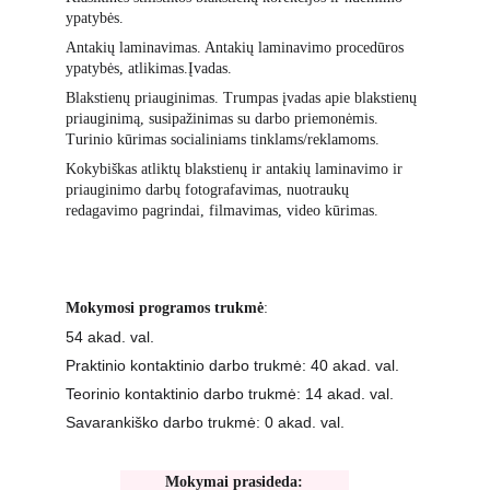
ypatybės.
Antakių laminavimas. Antakių laminavimo procedūros 
ypatybės, atlikimas.Įvadas. 
Blakstienų priauginimas. Trumpas įvadas apie blakstienų 
priauginimą, susipažinimas su darbo priemonėmis. 
Turinio kūrimas socialiniams tinklams/reklamoms.
Kokybiškas atliktų blakstienų ir antakių laminavimo ir 
priauginimo darbų fotografavimas, nuotraukų 
redagavimo pagrindai, filmavimas, video kūrimas.
Mokymosi programos trukmė
:
54 akad. val.
Praktinio kontaktinio darbo trukmė: 40 akad. val.
Teorinio kontaktinio darbo trukmė: 14 akad. val.
Savarankiško darbo trukmė: 0 akad. val.
Mokymai prasideda: