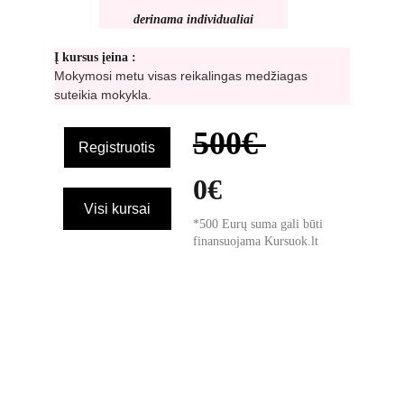
derinama individualiai
Į kursus įeina :
Mokymosi metu visas reikalingas medžiagas 
suteikia mokykla.
500
€ 
Registruotis
0€
Visi kursai
*500 Eurų suma gali būti 
finansuojama Kursuok.lt