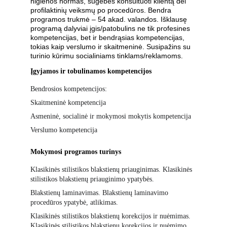
higienos normas, sugebės konsultuoti klientą dėl 
profilaktinių veiksmų po procedūros. Bendra 
programos trukmė – 54 akad. valandos. Išklausę 
programą dalyviai įgis/patobulins ne tik profesines 
kompetencijas, bet ir bendrąsias kompetencijas, 
tokias kaip verslumo ir skaitmeninė. Susipažins su 
turinio kūrimu socialiniams tinklams/reklamoms.
Įgyjamos ir tobulinamos kompetencijos
Bendrosios kompetencijos:
Skaitmeninė kompetencija
Asmeninė, socialinė ir mokymosi mokytis kompetencija
Verslumo kompetencija
Mokymosi programos turinys
Klasikinės stilistikos blakstienų priauginimas. Klasikinės 
stilistikos blakstienų priauginimo ypatybės.
Blakstienų laminavimas. Blakstienų laminavimo 
procedūros ypatybė, atlikimas.
Klasikinės stilistikos blakstienų korekcijos ir nuėmimas. 
Klasikinės stilistikos blakstienų korekcijos ir nuėmimo 