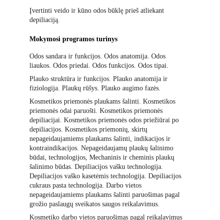
Įvertinti veido ir kūno odos būklę prieš atliekant 
depiliaciją.
Mokymosi programos turinys
Odos sandara ir funkcijos. Odos anatomija. Odos 
liaukos. Odos priedai. Odos funkcijos. Odos tipai.
Plauko struktūra ir funkcijos. Plauko anatomija ir 
fiziologija. Plaukų rūšys. Plauko augimo fazės.
Kosmetikos priemonės plaukams šalinti. Kosmetikos 
priemonės odai paruošti. Kosmetikos priemonės 
depiliacijai. Kosmetikos priemonės odos priežiūrai po 
depiliacijos. Kosmetikos priemonių, skirtų 
nepageidaujamiems plaukams šalinti, indikacijos ir 
kontraindikacijos. Nepageidaujamų plaukų šalinimo 
būdai, technologijos, Mechaninis ir cheminis plaukų 
šalinimo būdas. Depiliacijos vašku technologija. 
Depiliacijos vaško kasetėmis technologija. Depiliacijos 
cukraus pasta technologija. Darbo vietos 
nepageidaujamiems plaukams šalinti paruošimas pagal 
grožio paslaugų sveikatos saugos reikalavimus.
Kosmetiko darbo vietos paruošimas pagal reikalavimus 