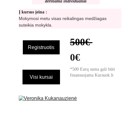
derinama individualiai
Į kursus įeina :
Mokymosi metu visas reikalingas medžiagas 
suteikia mokykla.
500
€ 
Registruotis
0€
*500 Eurų suma gali būti 
finansuojama Kursuok.lt
Visi kursai