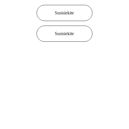
Susisiekite
Susisiekite
Bendraukime socialiniuose tikluose
Kontaktai
info@milijoniere.com
+3706
3644888
Rekvizitai
Privatumo politika
Taisyklės
Apie mus