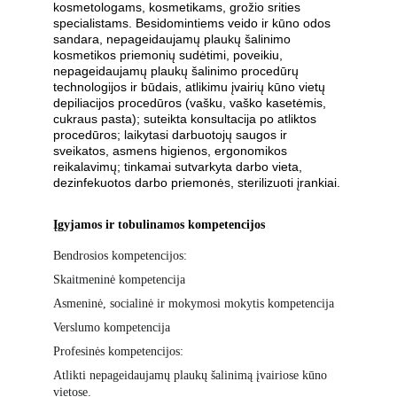
kosmetologams, kosmetikams, grožio srities 
specialistams. Besidomintiems veido ir kūno odos 
sandara, nepageidaujamų plaukų šalinimo 
kosmetikos priemonių sudėtimi, poveikiu, 
nepageidaujamų plaukų šalinimo procedūrų 
technologijos ir būdais, atlikimu įvairių kūno vietų 
depiliacijos procedūros (vašku, vaško kasetėmis, 
cukraus pasta); suteikta konsultacija po atliktos 
procedūros; laikytasi darbuotojų saugos ir 
sveikatos, asmens higienos, ergonomikos 
reikalavimų; tinkamai sutvarkyta darbo vieta, 
dezinfekuotos darbo priemonės, sterilizuoti įrankiai.
Įgyjamos ir tobulinamos kompetencijos
Bendrosios kompetencijos:
Skaitmeninė kompetencija
Asmeninė, socialinė ir mokymosi mokytis kompetencija
Verslumo kompetencija
Profesinės kompetencijos:
Atlikti nepageidaujamų plaukų šalinimą įvairiose kūno 
vietose.