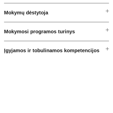
Mokymų dėstytoja
Mokymosi programos turinys
Įgyjamos ir tobulinamos kompetencijos
Bendraukime socialiniuose tikluose
Kontaktai