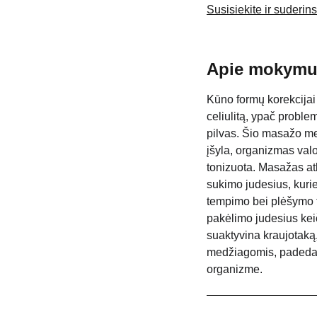
Susisiekite ir suderi
Apie mokymu
Kūno formų korekcijai
celiulitą, ypač proble
pilvas. Šio masažo me
įšyla, organizmas val
tonizuota. Masažas atl
sukimo judesius, kurie 
tempimo bei plėšymo t
pakėlimo judesius keič
suaktyvina kraujotaką
medžiagomis, padeda ša
organizme.