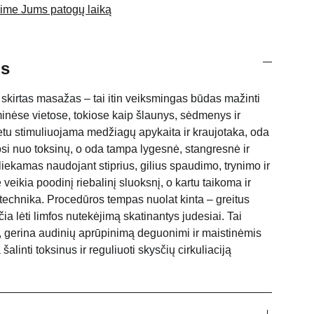
nsime Jums patogų laiką
s
 skirtas masažas – tai itin veiksmingas būdas mažinti
minėse vietose, tokiose kaip šlaunys, sėdmenys ir
tu stimuliuojama medžiagų apykaita ir kraujotaka, oda
osi nuo toksinų, o oda tampa lygesnė, stangresnė ir
iekamas naudojant stiprius, gilius spaudimo, trynimo ir
veikia poodinį riebalinį sluoksnį, o kartu taikoma ir
echnika. Procedūros tempas nuolat kinta – greitus
ia lėti limfos nutekėjimą skatinantys judesiai. Tai
, gerina audinių aprūpinimą deguonimi ir maistinėmis
linti toksinus ir reguliuoti skysčių cirkuliaciją