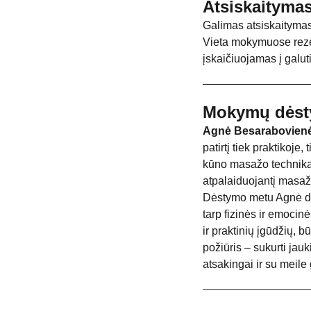
Atsiskaityma
Galimas atsiskaitymas
Vieta mokymuose reze
įskaičiuojamas į gal
Mokymų dėst
Agnė Besarabovien
patirtį tiek praktikoj
kūno masažo technikas,
atpalaiduojantį masaž
Dėstymo metu Agnė dali
tarp fizinės ir emocinė
ir praktinių įgūdžių, 
požiūris – sukurti jauk
atsakingai ir su meile