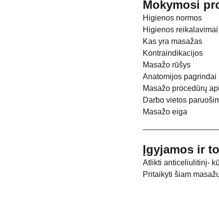
Mokymosi pro
Higienos normos
Higienos reikalavimai
Kas yra masažas
Kontraindikacijos
Masažo rūšys
Anatomijos pagrindai
Masažo procedūrų apim
Darbo vietos paruoši
Masažo eiga
Įgyjamos ir 
Atlikti anticeliulitinį
Pritaikyti šiam masaž