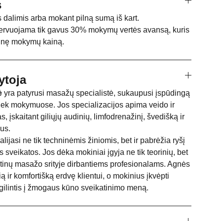
s
 dalimis arba mokant pilną sumą iš kart.
rvuojama tik gavus 30% mokymų vertės avansą, kuris
utinę mokymų kainą.
ytoja
ė
yra patyrusi masažų specialistė, sukaupusi įspūdingą
e, tiek mokymuose. Jos specializacijos apima veido ir
 įskaitant giliųjų audinių, limfodrenažinį, švedišką ir
us.
jasi ne tik techninėmis žiniomis, bet ir pabrėžia ryšį
s sveikatos. Jos dėka mokiniai įgyja ne tik teorinių, bet
būtinų masažo srityje dirbantiems profesionalams. Agnės
ią ir komfortišką erdvę klientui, o mokinius įkvėpti
 gilintis į žmogaus kūno sveikatinimo meną.