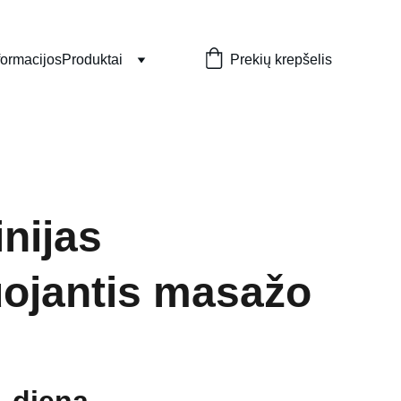
formacijos
Produktai
Prekių krepšelis
inijas
ojantis masažo