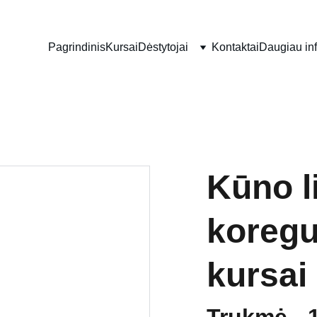
Pagrindinis
Kursai
Dėstytojai
Kontaktai
Daugiau in
Kūno l
koregu
kursai