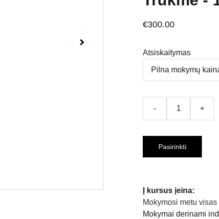
Trukmė - 
€300.00
Atsiskaitymas
-
+
Pasirinkti
Į kursus įeina:
Mokymosi metu visas 
Mokymai derinami indi