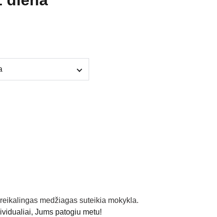
1 diena
reikalingas medžiagas suteikia mokykla.
vidualiai, Jums patogiu metu!