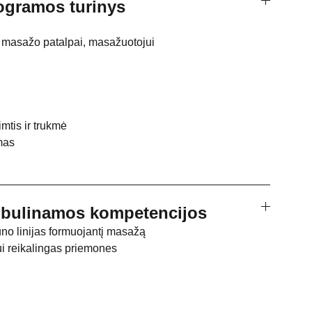
gramos turinys
 masažo patalpai, masažuotojui
tis ir trukmė
mas
tobulinamos kompetencijos
- kūno linijas formuojantį masažą
ui reikalingas priemones