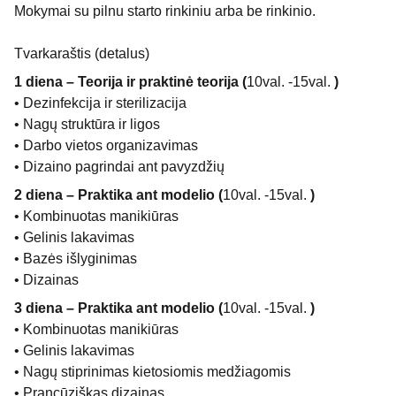
Mokymai su pilnu starto rinkiniu arba be rinkinio.
Tvarkaraštis (detalus)
1 diena – Teorija ir praktinė teorija (
10val. -15val.
)
• Dezinfekcija ir sterilizacija
• Nagų struktūra ir ligos
• Darbo vietos organizavimas
• Dizaino pagrindai ant pavyzdžių
2 diena – Praktika ant modelio (
10val. -15val.
)
• Kombinuotas manikiūras
• Gelinis lakavimas
• Bazės išlyginimas
• Dizainas
3 diena – Praktika ant modelio (
10val. -15val.
)
• Kombinuotas manikiūras
• Gelinis lakavimas
• Nagų stiprinimas kietosiomis medžiagomis
• Prancūziškas dizainas