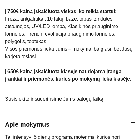
Į 750€ kainą įskaičiuota viskas, ko reikia startui:
Freza, antgaliukai, 10 lakų, bazė, topas, žirklutės,
atstumėjas, UV/LED lempa, Klasikinės priauginimo
formelės, French revoliucija priauginimo formelės,
polygelis, teptukas.
Visos priemonės lieka Jums – mokymai baigiasi, bet Jūsų
karjera tęsiasi.
Į 650€ kainą įskaičiuota klasėje naudojama įranga,
įrankiai ir priemonės, kurios po mokymų lieka klasėje.
Susisiekite ir suderinsime Jums patogų laiką
Apie mokymus
Tai intensyvi 5 dienų programa moterims, kurios nori