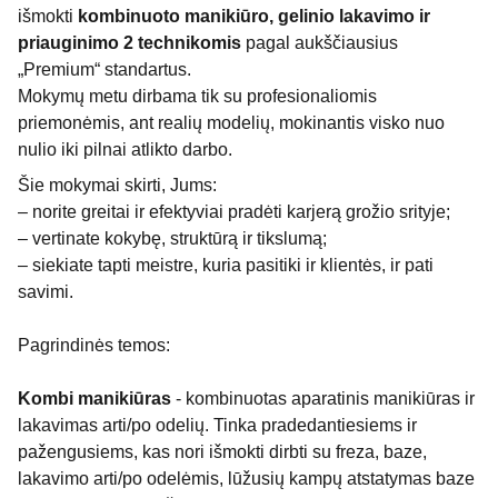
išmokti
kombinuoto manikiūro, gelinio lakavimo ir
priauginimo 2 technikomis
pagal aukščiausius
„Premium“ standartus.
Mokymų metu dirbama tik su profesionaliomis
priemonėmis, ant realių modelių, mokinantis visko nuo
nulio iki pilnai atlikto darbo.
Šie mokymai skirti, Jums:
– norite greitai ir efektyviai pradėti karjerą grožio srityje;
– vertinate kokybę, struktūrą ir tikslumą;
– siekiate tapti meistre, kuria pasitiki ir klientės, ir pati
savimi.
Pagrindinės temos:
Kombi manikiūras
- kombinuotas aparatinis manikiūras ir
lakavimas arti/po odelių. Tinka pradedantiesiems ir
pažengusiems, kas nori išmokti dirbti su freza, baze,
lakavimo arti/po odelėmis, lūžusių kampų atstatymas baze