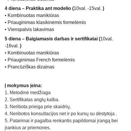
4 diena – Praktika ant modelio (
10val. -15val.
)
• Kombinuotas manikiūras
• Priauginimas klasikinėmis formelėmis
• Vienspalvis lakavimas
5 diena – Baigiamasis darbas ir sertifikatai (
10val.
-16val.
)
• Kombinuotas manikiūras
• Priauginimas French formelėmis
• Prancūziškas dizainas
Į mokymus įeina:
1. Metodinė medžiaga
2. Sertifikatas anglų kalba.
3. Neribota prieiga prie skaidrių.
4. Neribotos konsultacijos net ir po kursų su dėstytoja .
5. Patarimai ir pagalba renkantis papildomai įrangą bei
įrankius ar priemones.