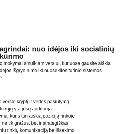
grindai: nuo idėjos iki socialinių
o kūrimo
go mokymai smulkiam verslui, kuriuose gausite aiškią
ėjos išgryninimo iki nuoseklios turinio sistemos
e.
o verslo kryptį ir vertės pasiūlymą
tikrųjų yra jūsų auditorija
mą, kuris turi aiškią poziciją rinkoje
is ne tik gražus, bet ir strategiškas
inių tinklų komunikaciją be išsekimo