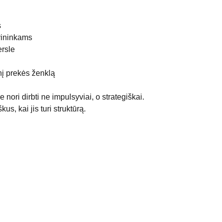
s
vininkams
ersle
į prekės ženklą
e nori dirbti ne impulsyviai, o strategiškai.
s, kai jis turi struktūrą.
Prenumeruokite naujienlaiškį