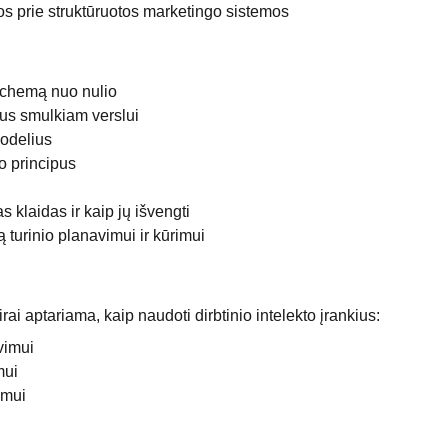
jos prie struktūruotos marketingo sistemos
schemą nuo nulio
us smulkiam verslui
modelius
o principus
klaidas ir kaip jų išvengti
ą turinio planavimui ir kūrimui
rai aptariama, kaip naudoti dirbtinio intelekto įrankius:
vimui
mui
imui