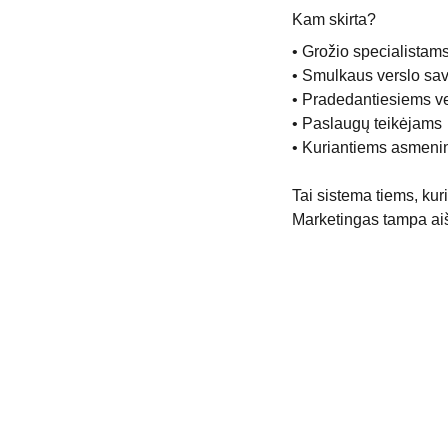
Kam skirta?
• Grožio specialistam
• Smulkaus verslo sa
• Pradedantiesiems v
• Paslaugų teikėjams
• Kuriantiems asmenin
Tai sistema tiems, kuri
Marketingas tampa aišku
Kontaktai
Rekvizitai