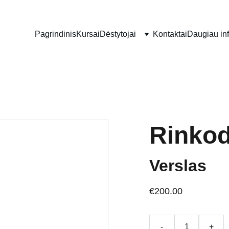
Pagrindinis
Kursai
Dėstytojai
Kontaktai
Daugiau in
Rinkod
Verslas
€200.00
-
+