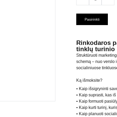
Pasirinkti
Rinkodaros pa
tinklų turini
Struktūruoti marketin
schemą – nuo verslo id
socialiniuose tinkluos
Ką išmoksite?
• Kaip išsigryninti sav
• Kaip suprasti, kas iš 
• Kaip formuoti pasiūly
• Kaip kurti turinį, kur
• Kaip planuoti social