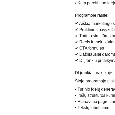
• Kaip pereiti nuo idė
Programoje rasite:
✔ Aiškią marketingo 
✔ Praktinius pavyzdži
✔ Turinio struktūros 
✔ Reels ir įrašų kūrim
✔ CTA formules
✔ Dažniausiai daromas 
✔ DI įrankių pritaikym
DI įrankiai praktikoje
Šioje programoje atski
• Turinio idėjų genera
• Įrašų struktūros kūri
• Planavimo pagreitin
• Tekstų tobulinimui