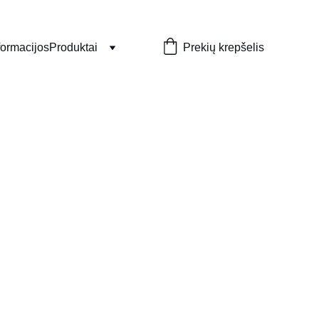
formacijos
Produktai
Prekių krepšelis