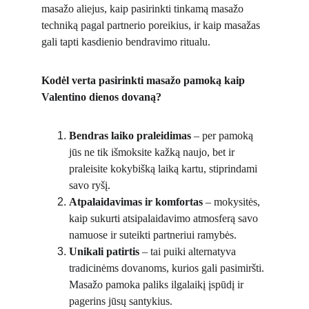
masažo aliejus, kaip pasirinkti tinkamą masažo 
techniką pagal partnerio poreikius, ir kaip masažas 
gali tapti kasdienio bendravimo ritualu.
Kodėl verta pasirinkti masažo pamoką kaip 
Valentino dienos dovaną?
Bendras laiko praleidimas
 – per pamoką 
jūs ne tik išmoksite kažką naujo, bet ir 
praleisite kokybišką laiką kartu, stiprindami 
savo ryšį.
Atpalaidavimas ir komfortas
 – mokysitės, 
kaip sukurti atsipalaidavimo atmosferą savo 
namuose ir suteikti partneriui ramybės.
Unikali patirtis
 – tai puiki alternatyva 
tradicinėms dovanoms, kurios gali pasimiršti. 
Masažo pamoka paliks ilgalaikį įspūdį ir 
pagerins jūsų santykius.