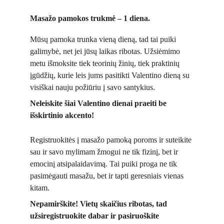
Masažo pamokos trukmė – 1 diena.
Mūsų pamoka trunka vieną dieną, tad tai puiki 
galimybė, net jei jūsų laikas ribotas. Užsiėmimo 
metu išmoksite tiek teorinių žinių, tiek praktinių 
įgūdžių, kurie leis jums pasitikti Valentino dieną su 
visiškai nauju požiūriu į savo santykius.
Neleiskite šiai Valentino dienai praeiti be 
išskirtinio akcento!
Registruokitės į masažo pamoką poroms ir suteikite 
sau ir savo mylimam žmogui ne tik fizinį, bet ir 
emocinį atsipalaidavimą. Tai puiki proga ne tik 
pasimėgauti masažu, bet ir tapti geresniais vienas 
kitam.
Nepamirškite! Vietų skaičius ribotas, tad 
užsiregistruokite dabar ir pasiruoškite 