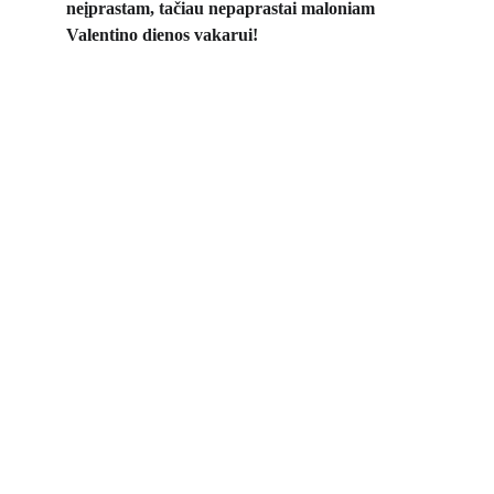
neįprastam, tačiau nepaprastai maloniam 
Valentino dienos vakarui!
Bendraukime socialiniuose tikluose
Kontaktai