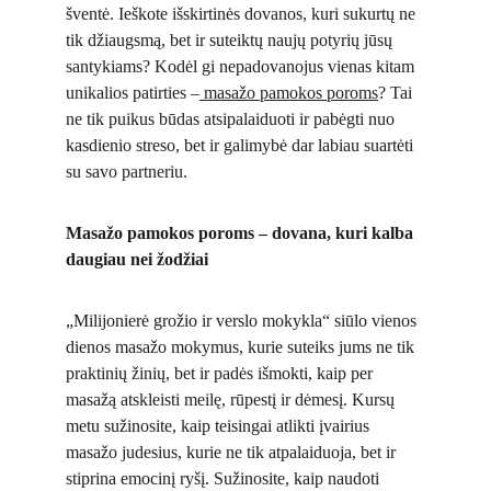
šventė. Ieškote išskirtinės dovanos, kuri sukurtų ne 
tik džiaugsmą, bet ir suteiktų naujų potyrių jūsų 
santykiams? Kodėl gi nepadovanojus vienas kitam 
unikalios patirties –
 masažo pamokos poroms
? Tai 
ne tik puikus būdas atsipalaiduoti ir pabėgti nuo 
kasdienio streso, bet ir galimybė dar labiau suartėti 
su savo partneriu.
Masažo pamokos poroms – dovana, kuri kalba 
daugiau nei žodžiai
„Milijonierė grožio ir verslo mokykla“ siūlo vienos 
dienos masažo mokymus, kurie suteiks jums ne tik 
praktinių žinių, bet ir padės išmokti, kaip per 
masažą atskleisti meilę, rūpestį ir dėmesį. Kursų 
metu sužinosite, kaip teisingai atlikti įvairius 
masažo judesius, kurie ne tik atpalaiduoja, bet ir 
stiprina emocinį ryšį. Sužinosite, kaip naudoti 