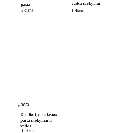
vašku mokymai
pasta 
1 diena
1 diena
Depiliacijos cukraus 
pasta mokymai ir 
vašku
1 diena