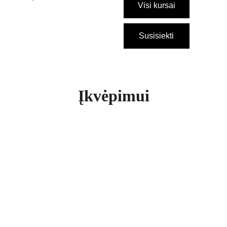
Visi kursai
Susisiekti
Įkvėpimui