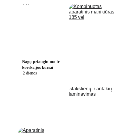
Nagų priauginimo ir 
korekcijos kursai
2 dienos