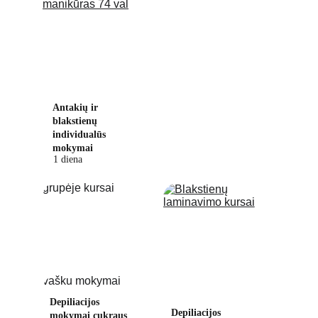
Antakių ir 
blakstienų 
individualūs 
mokymai
1 diena
Depiliacijos 
Depiliacijos 
mokymai cukraus 